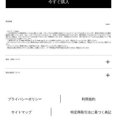
今すぐ購入
商品情報
・サイズ：▢14cm
・ご注文受付完了の自動送信メールをお届けした後、スタッフからお客様に改めてメールにてメッセージをお送りいたします。配送の日程などの最終
確認をお願いいたします。なお、スタッフからのメールをもって、正式にご注文受付が完了となります。数日経過してもなおスタッフからのメールが
届かない場合は、エラーなどでメールがお送りできていない可能性がございます。大変恐れ入りますが、問い合わせフォームまたはお電話にてご一報
いただきますようお願いいたします。
・ご希望の方には【 Happy Birthday 】や【 Thank you 】カードを無料でお付けいたします。商品オプションタブをご選択ください。
・オリジナルメッセージカードをご希望の方は+110円で承ります。メッセージ内容をテキスト入力欄にご記載の上、商品オプションタブをご選択くだ
さい。
・ギフトバッグをご希望の方は＋220円承ります。商品オプションタブをご選択ください。
・商品のお届け日時をテキスト入力欄にご記載ください。※一部地域は午前中指定がお承りできない場合がございます。
返品・交換について
商品の配送について
プライバシーポリシー
利用規約
サイトマップ
特定商取引法に基づく表記