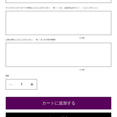
オリジナルメッセージカードの内容はこちらにご入力ください。 〈例〉〇〇さん お誕生日おめでとう！ 〇〇より（オプション）
最
大
500
文
字
ま
で
入
0 / 500
力
お届け日時をこちらにご入力ください。 〈例〉〇月〇日 午前中着希望
最
で
大
き
500
ま
文
す。
字
ま
で
入
0 / 500
力
で
数量
き
ま
す。
カートに追加する